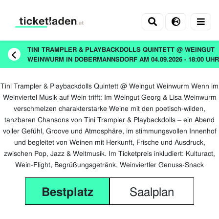
Ticketladen
TINI TRAMPLER & PLAYBACKDOLLS QUINTETT @ WEINGUT
WEINWURM IN DOBERMANNSDORF AM 04.09.2026 - 18:00 UHR
Tini Trampler & Playbackdolls Quintett @ Weingut Weinwurm Wenn im
Weinviertel Musik auf Wein trifft: Im Weingut Georg & Lisa Weinwurm
verschmelzen charakterstarke Weine mit den poetisch-wilden,
tanzbaren Chansons von Tini Trampler & Playbackdolls – ein Abend
voller Gefühl, Groove und Atmosphäre, im stimmungsvollen Innenhof
und begleitet von Weinen mit Herkunft, Frische und Ausdruck,
zwischen Pop, Jazz & Weltmusik. Im Ticketpreis inkludiert: Kulturact,
Wein-Flight, Begrüßungsgetränk, Weinviertler Genuss-Snack
Saalplan
Bestplatz