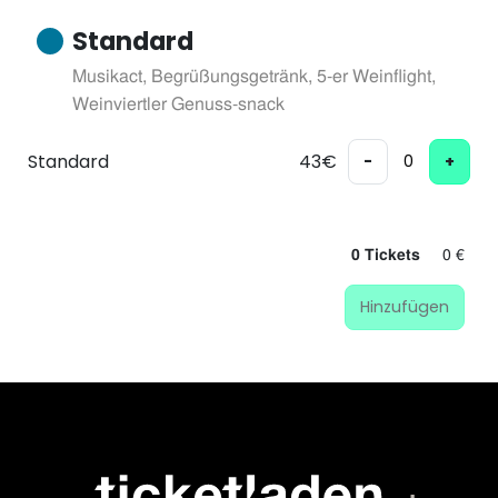
Standard
Musikact, Begrüßungsgetränk, 5-er Weinflight,
Weinviertler Genuss-snack
Standard
43€
-
+
0 €
0 Tickets
Hinzufügen