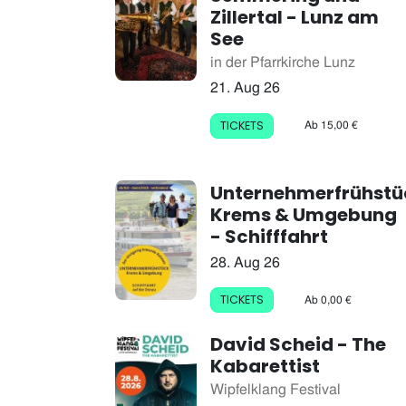
Zillertal - Lunz am
See
in der Pfarrkirche Lunz
21. Aug 26
Ab 15,00 €
TICKETS
Unternehmerfrühstü
Krems & Umgebung
- Schifffahrt
28. Aug 26
Ab 0,00 €
TICKETS
David Scheid - The
Kabarettist
Wipfelklang Festival