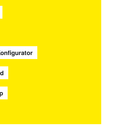
Konfigurator
rd
p