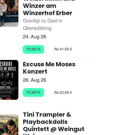
Winzer am
Winzerhof Erber
Gravögl zu Gast in
Oberwölbling
24. Aug 26
Ab 41,00 €
TICKETS
Excuse Me Moses
Konzert
28. Aug 26
Ab 22,00 €
TICKETS
Tini Trampler &
Playbackdolls
Quintett @ Weingut