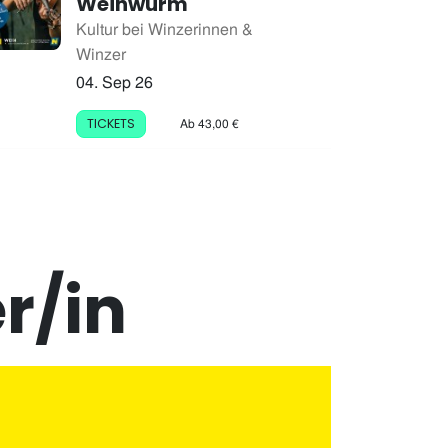
Weinwurm
Kultur bei Winzerinnen &
Winzer
04. Sep 26
Ab 43,00 €
TICKETS
r/in