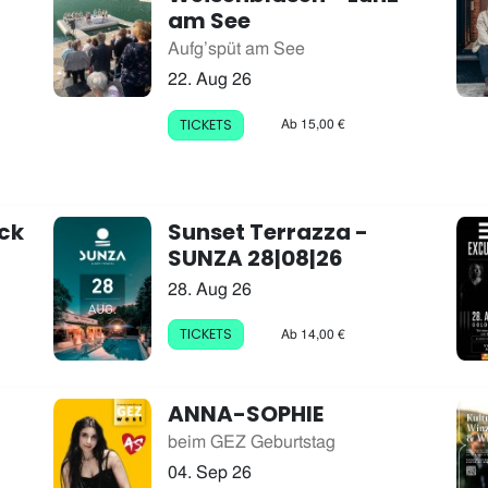
am See
Aufg’spüt am See
22. Aug 26
Ab 15,00 €
TICKETS
ck
Sunset Terrazza -
SUNZA 28|08|26
28. Aug 26
Ab 14,00 €
TICKETS
ANNA-SOPHIE
beim GEZ Geburtstag
04. Sep 26