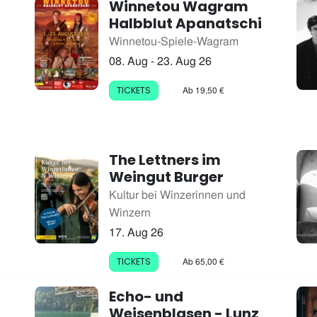
Winnetou Wagram
Halbblut Apanatschi
Winnetou-Spiele-Wagram
08. Aug
- 23. Aug 26
Ab 19,50 €
TICKETS
The Lettners im
Weingut Burger
Kultur bei Winzerinnen und
Winzern
17. Aug 26
Ab 65,00 €
TICKETS
Echo- und
Weisenblasen - Lunz