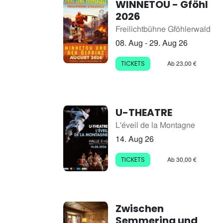
WINNETOU - Gföhl
2026
Freilichtbühne Gföhlerwald
08. Aug
- 29. Aug 26
Ab 23,00 €
TICKETS
U-THEATRE
L'éveil de la Montagne
14. Aug 26
Ab 30,00 €
TICKETS
Zwischen
Semmering und