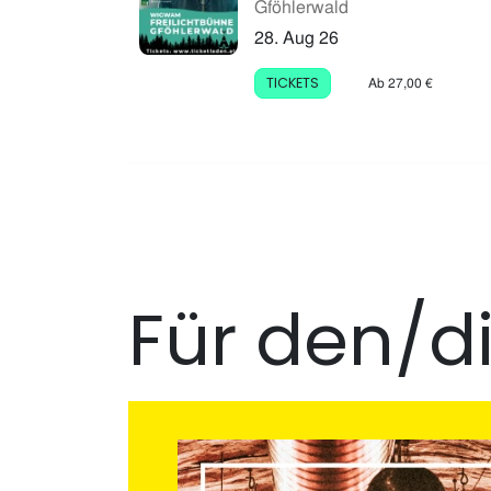
Gföhlerwald
28. Aug 26
Ab 27,00 €
TICKETS
Für den/d