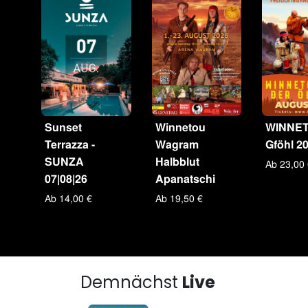
Sunset
Winnetou
WINNET
Terrazza -
Wagram
Gföhl 2
SUNZA
Halbblut
Ab 23,00
07|08|26
Apanatschi
Ab 14,00 €
Ab 19,50 €
Demnächst
Live