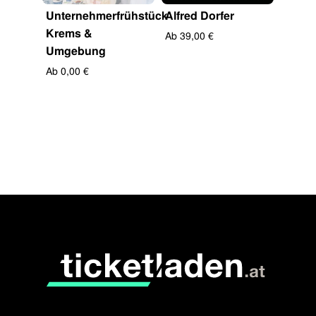
Unternehmerfrühstück
Alfred Dorfer
Abges
Krems &
Unter
Ab 39,00 €
Umgebung
- Schi
Ab 0,00 €
Ab 0,0